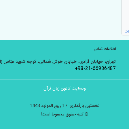
ات
اطلاعات تماس
تهران، خیابان آزادی، خیابان خوش شمالی، کوچه شهید عبّاس زارع
+98-21-66936487
وبسایت کانون زبان قرآن
نخستین بارگذاری: 17 ربیع المولود 1443
© کلیه حقوق محفوظ است!