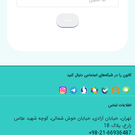
ثبت
کانون را در شبکه‌های اجتماعی دنبال کنید
اطلاعات تماس
تهران، خیابان آزادی، خیابان خوش شمالی، کوچه شهید عبّاس
زارع، پلاک 18
+98-21-66936487