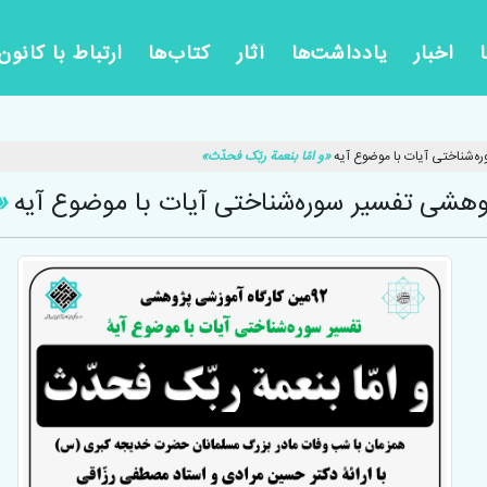
اخبار
یادداشت‌ها
آثار
کتاب‌ها
ارتباط با کانون
«و امّا بنعمة ربّک فحدّث»
«