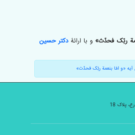
عمة ربّک فحدّث»
و با ارائۀ
دکتر حسین
ه «و امّا بنعمة ربّک فحدّث»
، پلاک 18