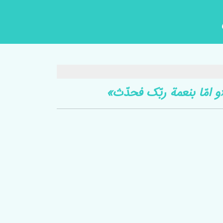
و امّا بنعمة ربّک فحدّث»