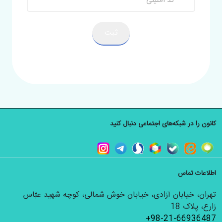
ثبت
کانون را در شبکه‌های اجتماعی دنبال کنید
اطلاعات تماس
تهران، خیابان آزادی، خیابان خوش شمالی، کوچه شهید عبّاس
زارع، پلاک 18
+98-21-66936487