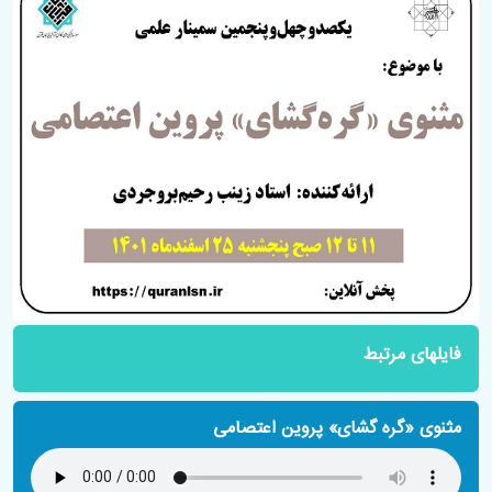
فایلهای مرتبط
مثنوی «گره گشای» پروین اعتصامی