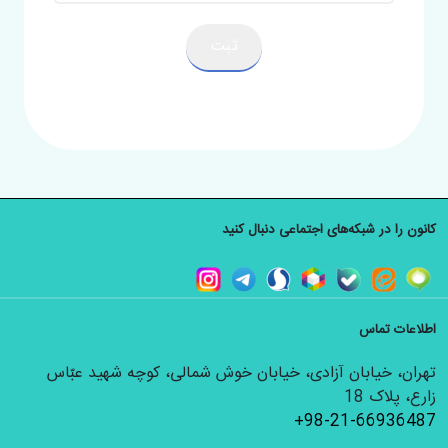
ثبت
کانون را در شبکه‌های اجتماعی دنبال کنید
اطلاعات تماس
تهران، خیابان آزادی، خیابان خوش شمالی، کوچه شهید عبّاس
زارع، پلاک 18
+98-21-66936487