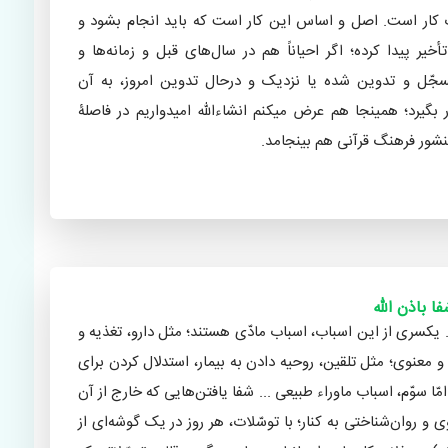
 کار است. اصل و اساس این کار است که باید انجام بشود و
ر پیدا کرده؛ اگر احیاناً هم در سال‌های قبل و زمانه‌ها و
سجّل و تدوین شده یا نزدیک و درحال تدوین امروز، به آن
ار بگیرد؛ همینجا هم عرض میکنم انشاءالله امیدواریم در فاصلۀ
نشور فرهنگ قرآنی هم بینجامد.
ار علمی با موضوع «منشور فرهنگ قرآنی» با ارائۀ دکتر محمّدعلی لسانی
ا باذن الله
د. یکسری از این اسباب، اسباب مادّی هستند؛ مثل دارو، تغذیه و
 و معنوی؛ مثل تلقین، روحیه دادن به بیمار، استدلال کردن برای
 امّا سوّم، اسباب ماوراء طبیعی ... شفا یافتن‌هایی که خارج از آن
و روان‌شناختی به کنار؛ با توسّلات، هر روز در یک گوشه‌ای از