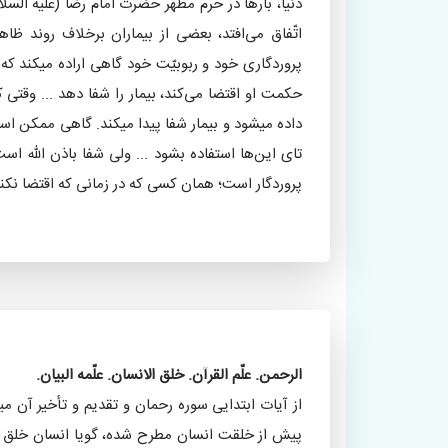
دنیا، بارها در حرم مطهّر حضرت امام رضا (علیه السلا
اتّفاق می‌افتد، بعضی از بیماران برخلاف روند ظاه
پروردگاری خود و ربوبیّت خود گاهی اراده میکند که 
حکمت او اقتضا می‌کند، بیمار را شفا دهد ... وقت
داده میشود و بیمار شفا پیدا میکند. گاهی ممکن است 
تای این‌ها استفاده بشود ... ولی شفا باذن الله اس
پروردگار است؛ همان کسی که در زمانی که اقتضا نکند،
«برگرفته از کتاب «تدابیر نفسانی و معنوی در پیش
محمّد مهدی اصفهانی؛ بکوشش: صدیقه اسحاقی
الرحمن. علّم القرآن. خلق الانسان. علّمه البیان.
از آیات ابتدایی سوره رحمان و تقدیم و تأخیر آن م
پیش از خلقت انسان مطرح شده، گویا انسان خلق شده