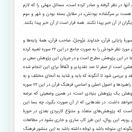
آنها در نظر گرفته و صادر کرده است، مسائل مهمّی را که لازم
د هست بر سرگشاده بودنش، در مقابل بسته بودن و مُهر و موم
ن از آن خبر پیدا نکنند. همه قرار است از آن خبر پیدا بکنند.
 پژوهش فرضی‌های دارد عبارت از اینکه در ۲۲ سورۀ پایانی قرآن، خداوند عزّوجلّ، صاحب قرآن، همۀ پایه‌ها و
اساس‌ها و به تعبیر دقیقی اصول به معنی راهبردهای مورد نظر خودش را به صورت جامع در این ۲۲ سوره تعبیه کرده
ادّعا در این پژوهش مطرح است و در جریان این پژوهش سعی بر
 است از صفر تا صد نقدپذیر و اتّفاقاً برای این انجام شده
نقد و بررسی شود تا آنگونه که باید و شاید به اَنحای مختلف و به
هر حال هدف این پژوهش که عبارت از نشان دادن راهبردها و اصول اصلی و اساسیِ فرهنگ قرآن در این ۲۲ سوره
ن پژوهش یک پژوهش بنیادی است؛ در همین وضعیتی که عرضه
خواهد داشت. در نقدهایی که از آن صورت بگیرد، چه بسا این
است که پژوهش‌های متعدّد و متنوّع کاربردی بعدی در حوزۀ
رویه، این روال، این طرز کار، ساری و جاری بشود در مطالعات
گونه ای متوجّه باشد و توجّه داشته باشد به این منشور فرهنگ