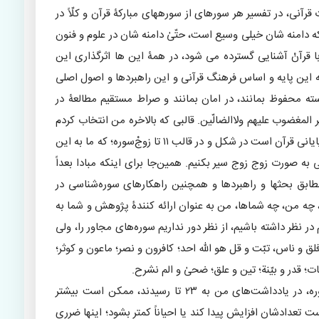
رآنی، در تفسیر هر سورهای از سورههای مبارکۀ قرآن و کلّاً در
ه دامنه شان خیلی وسیع است، حتّیٰ دامنه شان در علوم و فنون
قرآنْ آشنایی گسترده می شود، در همۀ این ها اثرگذاری این
 این پایه و اساس فرهنگ قرآنی و این راهبردها و اصول اصلی
سته محفوظ بمانند، در امان بمانند و صراط مستقیم مطالعۀ در
 المغضوب علیهم ولاالضالّین. قالبی که بالاخره من انتخاب کردم
و پسندیدم برای ارائۀ امروز، در نظر گرفتن ۲۲ سورۀ پایانی قرآن است در شکل و در قالب ۱۱ تا زوجْ‌سوره؛ که ما به این
 به صورت زوج زوج سیر بکنیم. همین‌جا برای اینکه مبادا بعداً
ابق بحثها و راهبردها و همچنین راهکارهای سوره‌شناسی در
، چه من، چه شماها، من به عنوان ارائه کنندۀ پژوهش و شما به
 نظر داشته باشیم، از نظر دور نداریم سوره‌های مجاور را، ولی
 فلق و ناس، تبّت و قل هو الله احد؛ کافرون و نصر؛ ماعون و کوثر؛
دیات؛ قدر و بیّنة؛ تین و علق؛ ضحیٰ و الم نشرح.
شاخص‌ها و راهبردها و اصول اصلی در این ۲۲ سوره، در یادداشت‌های من به ۲۳ تا رسیدند، ممکن است بیشتر
 تعدادشان افزایش پیدا کند یا احیاناً کمتر بشود؛ اینها ضرری